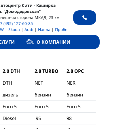
Автоцентр Сити - Каширка
м. "Домодедовская"
Внешняя сторона МКАД, 23 км
7 (495) 127-60-85
VW
|
Skoda
|
Audi
|
Haima
|
Пробег
СЛУГИ
О КОМПАНИИ
2.0 DTH
2.8 TURBO
2.8 OPC
DTH
NET
NER
дизель
бензин
бензин
Euro 5
Euro 5
Euro 5
Diesel
95
98