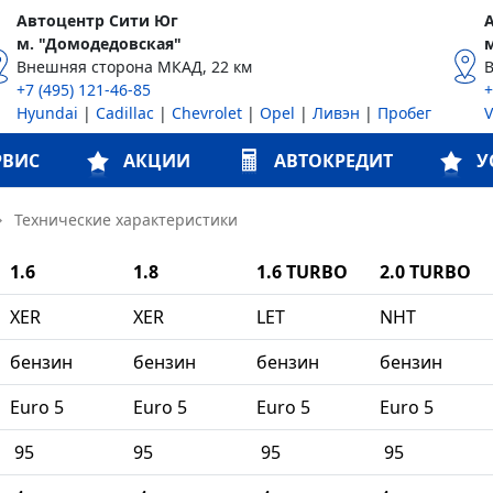
Автоцентр Сити Юг
м. "Домодедовская"
Внешняя сторона МКАД, 22 км
+7 (495) 121-46-85
+
Hyundai
|
Cadillac
|
Chevrolet
|
Opel
|
Ливэн
|
Пробег
РВИС
АКЦИИ
АВТОКРЕДИТ
У
→
Технические характеристики
1.6
1.8
1.6 TURBO
2.0 TURBO
XER
XER
LET
NHT
бензин
бензин
бензин
бензин
Euro 5
Euro 5
Euro 5
Euro 5
95
95
95
95