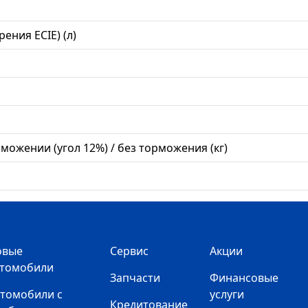
ния ECIE) (л)
ожении (угол 12%) / без торможения (кг)
овые
Сервис
Акции
втомобили
Запчасти
Финансовые
томобили с
услуги
Кредитование