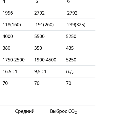
4
6
6
1956
2792
2792
118(160)
191(260)
239(325)
4000
5500
5250
380
350
435
1750-2500
1900-4500
5250
16,5 : 1
9,5 : 1
н.д.
70
70
70
Средний
Выброс СО
2