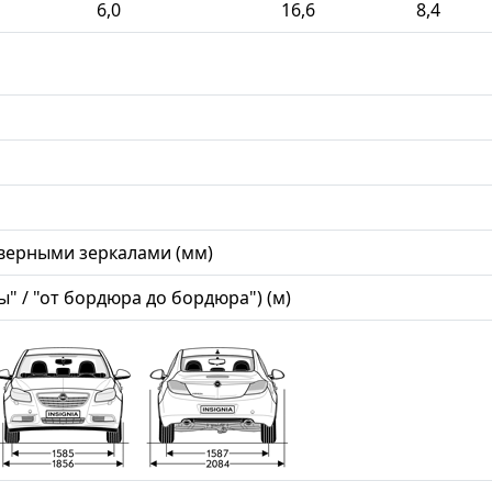
6,0
16,6
8,4
верными зеркалами (мм)
" / "от бордюра до бордюра") (м)