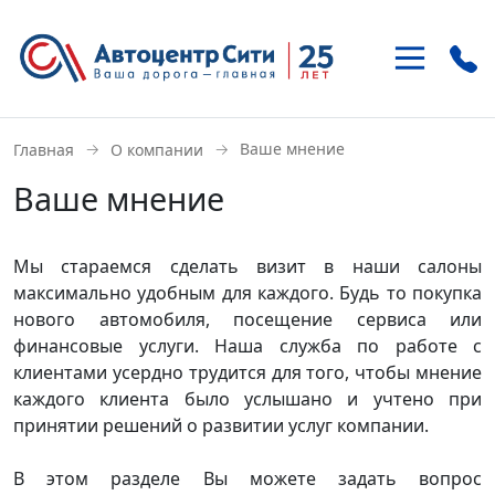
+7 (495)
937-21-41
→
→
Ваше мнение
Главная
О компании
м. «Улица 1905 года»
Ваше мнение
ул. Антонова-Овсеенко 15-1
+7 (495)
121-46-85
Мы стараемся сделать визит в наши салоны
м. «Домодедовская»
максимально удобным для каждого. Будь то покупка
Внешняя сторона МКАД, 22 км
нового автомобиля, посещение сервиса или
финансовые услуги. Наша служба по работе с
клиентами усердно трудится для того, чтобы мнение
каждого клиента было услышано и учтено при
принятии решений о развитии услуг компании.
В этом разделе Вы можете задать вопрос