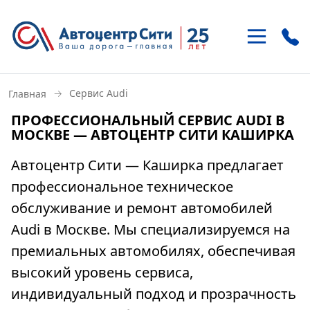
+7 (495)
937-21-41
→
Сервис Audi
Главная
м. «Улица 1905 года»
ПРОФЕССИОНАЛЬНЫЙ СЕРВИС AUDI В
ул. Антонова-Овсеенко 15-1
МОСКВЕ — АВТОЦЕНТР СИТИ КАШИРКА
+7 (495)
121-46-85
Автоцентр Сити — Каширка предлагает
м. «Домодедовская»
профессиональное техническое
Внешняя сторона МКАД, 22 км
обслуживание и ремонт автомобилей
Audi в Москве. Мы специализируемся на
премиальных автомобилях, обеспечивая
высокий уровень сервиса,
индивидуальный подход и прозрачность