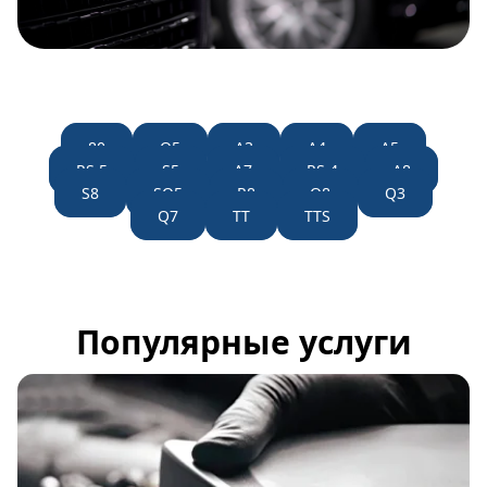
80
Q5
A3
A4
A5
RS 5
S5
A7
RS 4
A8
S8
SQ5
R8
Q8
Q3
Q7
TT
TTS
Популярные услуги