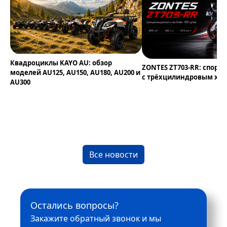
Квадроциклы KAYO AU: обзор
ZONTES ZT703-RR: спортб
моделей AU125, AU150, AU180, AU200 и
с трёхцилиндровым ха
AU300
Все новости
Остались вопросы?
Закажите обратный звонок и мы