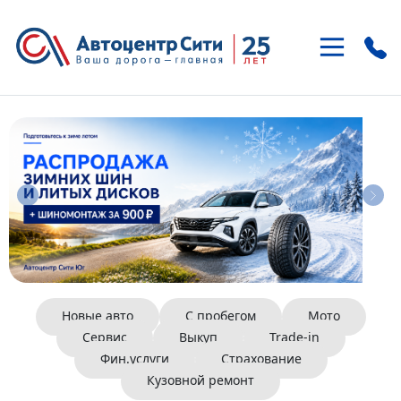
+7 (495)
937-21-41
м. «Улица 1905 года»
ул. Антонова-Овсеенко 15-1
+7 (495)
121-46-85
м. «Домодедовская»
Внешняя сторона МКАД, 22 км
Новые авто
С пробегом
Мото
Сервис
Выкуп
Trade-in
Фин.услуги
Страхование
Кузовной ремонт