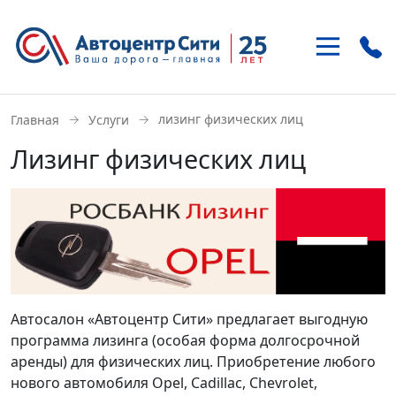
+7 (495)
937-21-41
→
→
лизинг физических лиц
Главная
Услуги
м. «Улица 1905 года»
Лизинг физических лиц
ул. Антонова-Овсеенко 15-1
+7 (495)
121-46-85
м. «Домодедовская»
Внешняя сторона МКАД, 22 км
Автосалон «Автоцентр Сити» предлагает выгодную
программа лизинга (особая форма долгосрочной
аренды) для физических лиц. Приобретение любого
нового автомобиля Opel, Cadillac, Chevrolet,