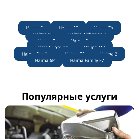
Haima 3
Haima 8S
Haima 7X
Haima S5
Haima Aishang EV
Haima 7
Haima Freema
Haima S5 Young
Haima M3
Haima Family
Haima E3
Haima 2
Haima 6P
Haima Family F7
Популярные услуги