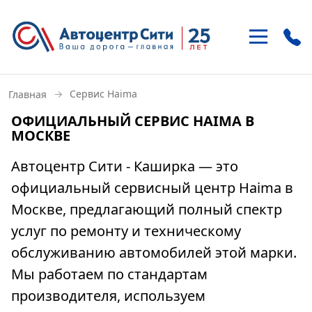
+7 (495)
937-21-41
→
Сервис Haima
Главная
м. «Улица 1905 года»
ОФИЦИАЛЬНЫЙ СЕРВИС HAIMA В
ул. Антонова-Овсеенко 15-1
МОСКВЕ
+7 (495)
121-46-85
Автоцентр Сити - Каширка
— это
м. «Домодедовская»
официальный сервисный центр Haima в
Внешняя сторона МКАД, 22 км
Москве, предлагающий полный спектр
услуг по ремонту и техническому
обслуживанию автомобилей этой марки.
Мы работаем по стандартам
производителя, используем