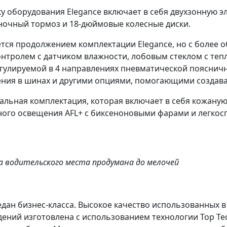
ку оборудования Elegance включает в себя двухзонную э
яночный тормоз и
18-дюймовые колесные диски
.
яется продолжением комплектации Elegance, но с более
онтролем с датчиком влажности, лобовым стеклом с т
гулируемой в 4 направлениях пневматической пояснич
ления в шинах и другими опциями, помогающими создав
альная комплектация, которая включает в себя кожаную
ного освещения AFL+ с биксеноновыми фарами и легкос
а водительского места продумана до мелочей
дан бизнес-класса
. Высокое качество использованных в
дений изготовлена с
использованием технологии Top Te