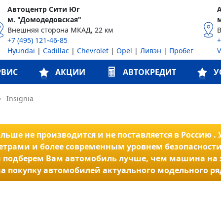
Автоцентр Сити Юг
м. "Домодедовская"
Внешняя сторона МКАД, 22 км
+7 (495) 121-46-85
+
Hyundai
|
Cadillac
|
Chevrolet
|
Opel
|
Ливэн
|
Пробег
РВИС
АКЦИИ
АВТОКРЕДИТ
У
→
Insignia
ьше не производится и не поставляется в Россию . У
трами и более современным уровнем безопасности
 и мы подберем Вам автомобиль лучше, чем машина на
а покупку автомобилей актуального модельного ря