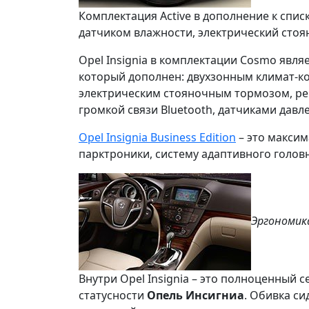
Комплектация Active
в дополнение к спис
датчиком влажности, электрический сто
Opel Insignia в комплектации Cosmo явл
который дополнен: двухзонным климат-к
электрическим стояночным тормозом, ре
громкой связи Bluetooth, датчиками дав
Opel Insignia Business Edition
– это максим
парктроники, систему адаптивного голов
Эргономик
Внутри Opel Insignia – это
полноценный се
статусности
Опель Инсигниа
. Обивка си