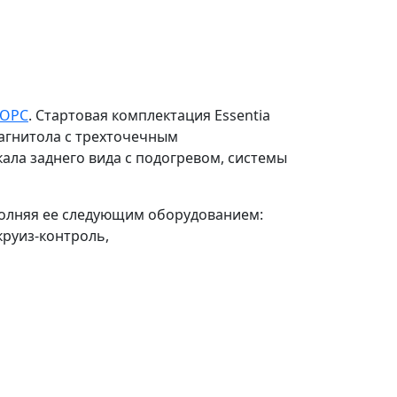
 OPC
. Стартовая
комплектация Essentia
агнитола с трехточечным
ла заднего вида с подогревом, системы
ополняя ее следующим оборудованием:
круиз-контроль,