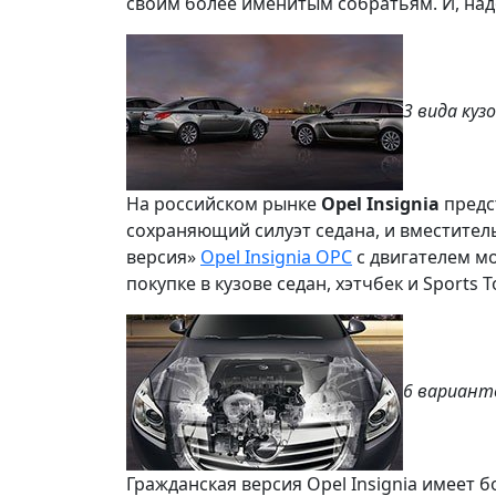
своим более именитым собратьям. И, надо
3 вида куз
На российском рынке
Opel Insignia
предс
сохраняющий силуэт седана, и вместител
версия»
Opel Insignia OPC
с двигателем мо
покупке в кузове седан, хэтчбек и Sports
6 вариант
Гражданская версия Opel Insignia имеет 