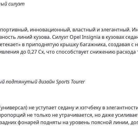
ный силуэт
спортивный, инновационный, властный и элегантный
. И
ость линий кузова. Силуэт Opel Insignia в кузовах седа
текает» в приподнятую крышку багажника, создавая с 
ления до 0,27 Сх, что способствует снижению расхода 
й подтянутый дизайн Sports Tourer
(универсал) не уступает седану и хэтчбеку в элегантност
пропорций не только не утрачивается, но даже усилива
задних фонарей подняты на уровень поясной линии, до