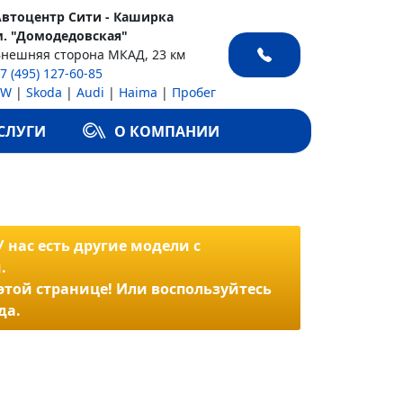
Автоцентр Сити - Каширка
м. "Домодедовская"
Внешняя сторона МКАД, 23 км
7 (495) 127-60-85
VW
|
Skoda
|
Audi
|
Haima
|
Пробег
СЛУГИ
О КОМПАНИИ
 нас есть другие модели с
.
 этой странице! Или воспользуйтесь
да.