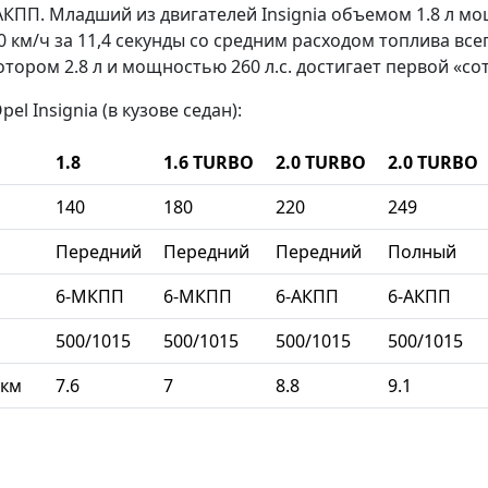
 АКПП. Младший из двигателей Insignia объемом
1.8 л мо
 км/ч за 11,4 секунды со средним
расходом топлива всего
ром 2.8 л и мощностью 260 л.с. достигает первой «сотни
l Insignia (в кузове седан):
1.8
1.6 TURBO
2.0 TURBO
2.0 TURBO
140
180
220
249
Передний
Передний
Передний
Полный
6-МКПП
6-МКПП
6-АКПП
6-АКПП
500/1015
500/1015
500/1015
500/1015
 км
7.6
7
8.8
9.1