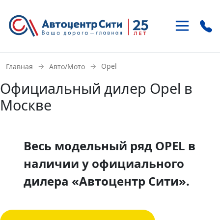
+7 (495)
937-21-41
→
→
Opel
Главная
Авто/Мото
м. «Улица 1905 года»
Официальный дилер Opel в
ул. Антонова-Овсеенко 15-1
Москве
+7 (495)
121-46-85
м. «Домодедовская»
Внешняя сторона МКАД, 22 км
Весь модельный ряд OPEL в
наличии у официального
дилера «Автоцентр Сити».