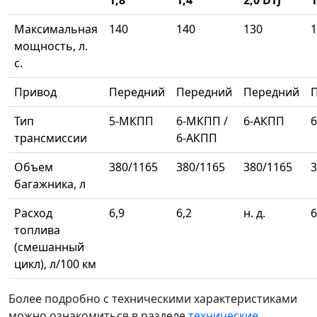
Максимальная
140
140
130
1
мощность, л.
с.
Привод
Передний
Передний
Передний
Тип
5-МКПП
6-МКПП /
6-АКПП
трансмиссии
6-АКПП
Объем
380/1165
380/1165
380/1165
3
багажника, л
Расход
6,9
6,2
н. д.
6
топлива
(смешанный
цикл), л/100 км
Более подробно с техническими характеристиками
можно ознакомиться в разделе
технические