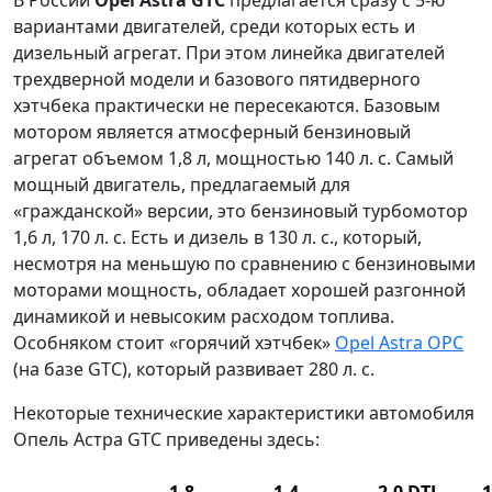
вариантами двигателей, среди которых есть и
дизельный агрегат. При этом линейка двигателей
трехдверной модели и базового пятидверного
хэтчбека практически не пересекаются. Базовым
мотором является атмосферный бензиновый
агрегат объемом 1,8 л, мощностью 140 л. с. Самый
мощный двигатель, предлагаемый для
«гражданской» версии, это бензиновый
турбомотор
1,6 л, 170 л. с
. Есть и дизель в 130 л. с., который,
несмотря на меньшую по сравнению с бензиновыми
моторами мощность, обладает хорошей разгонной
динамикой и невысоким расходом топлива.
Особняком стоит «горячий хэтчбек»
Opel Astra OPC
(на базе GTC), который развивает 280 л. с.
Некоторые технические характеристики автомобиля
Опель Астра GTC приведены здесь:
1,8
1,4
2,0 DTJ
1