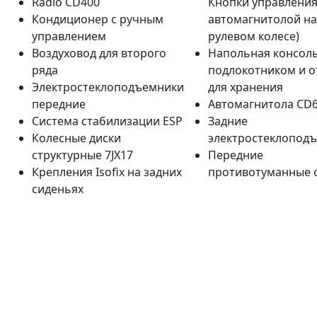
Radio CD400
Кнопки управлени
Кондиционер с ручным
автомагнитолой на
управлением
рулевом колесе)
Воздуховод для второго
Напольная консоль
ряда
подлокотником и о
Электростеклоподъемники
для хранения
передние
Автомагнитола CD
Система стабилизации ESP
Задние
Колесные диски
электростеклопод
структурные 7JX17
Передние
Крепления Isofix на задних
противотуманные 
сиденьях