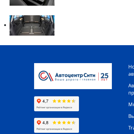
Н
а
Ав
п
Мо
В
Tr