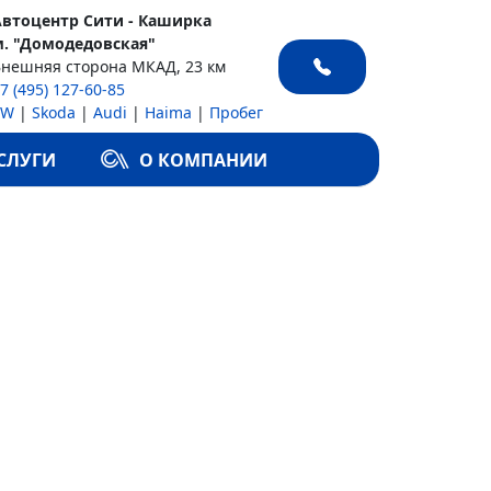
Автоцентр Сити - Каширка
м. "Домодедовская"
Внешняя сторона МКАД, 23 км
7 (495) 127-60-85
VW
|
Skoda
|
Audi
|
Haima
|
Пробег
СЛУГИ
О КОМПАНИИ