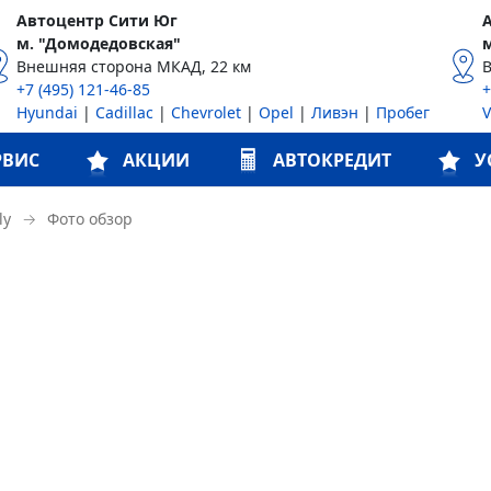
Автоцентр Сити Юг
м. "Домодедовская"
Внешняя сторона МКАД, 22 км
+7 (495) 121-46-85
+
Hyundai
|
Cadillac
|
Chevrolet
|
Opel
|
Ливэн
|
Пробег
РВИС
АКЦИИ
АВТОКРЕДИТ
У
→
Фото обзор
ly