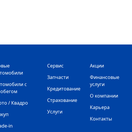
овые
Сервис
Акции
втомобили
Запчасти
Финансовые
томобили с
услуги
Кредитование
робегом
О компании
Страхование
то / Квадро
Карьера
Услуги
ыкуп
Контакты
ade-in