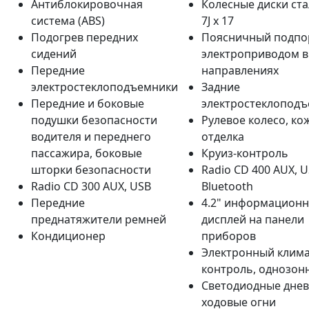
Антиблокировочная
Колесные диски ст
система (ABS)
7J x 17
Подогрев передних
Поясничный подпо
сидений
электроприводом в
Передние
направлениях
электростеклоподъемники
Задние
Передние и боковые
электростеклопод
подушки безопасности
Рулевое колесо, ко
водителя и переднего
отделка
пассажира, боковые
Круиз-контроль
шторки безопасности
Radio CD 400 AUX, U
Radio CD 300 AUX, USB
Bluetooth
Передние
4.2" информацион
преднатяжители ремней
дисплей на панели
Кондиционер
приборов
Электронный клима
контроль, однозон
Светодиодные дне
ходовые огни