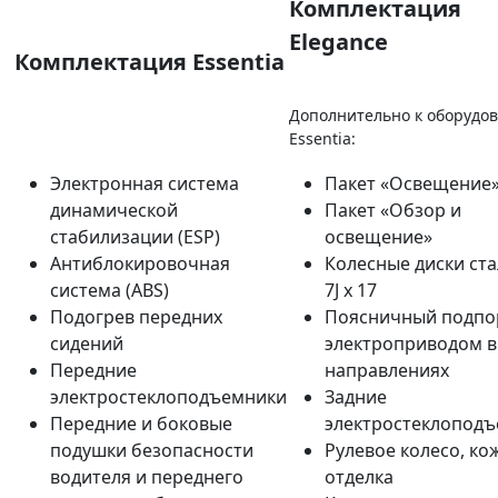
Комплектация
Elegance
Комплектация Essentia
Дополнительно к оборудо
Essentia:
Электронная система
Пакет «Освещение
динамической
Пакет «Обзор и
стабилизации (ESP)
освещение»
Антиблокировочная
Колесные диски ст
система (ABS)
7J x 17
Подогрев передних
Поясничный подпо
сидений
электроприводом в
Передние
направлениях
электростеклоподъемники
Задние
Передние и боковые
электростеклопод
подушки безопасности
Рулевое колесо, ко
водителя и переднего
отделка