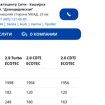
Автоцентр Сити - Каширка
м. "Домодедовская"
Внешняя сторона МКАД, 23 км
7 (495) 127-60-85
VW
|
Skoda
|
Audi
|
Haima
|
Пробег
СЛУГИ
О КОМПАНИИ
2.0 Turbo
2.0 CDTI
2.0 CDTI
ECOTEC
ECOTEC
ECOTEC
1998
1956
1956
183
120
120
249
160
163