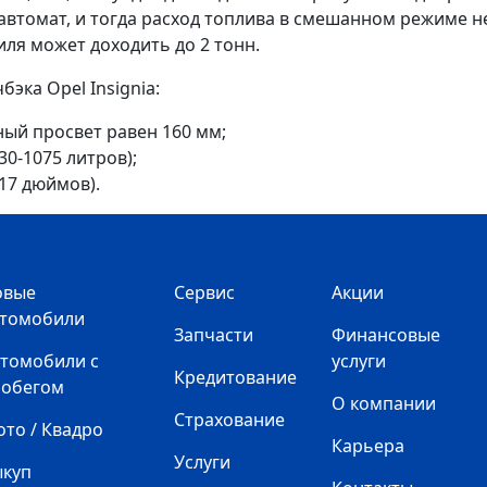
втомат, и тогда расход топлива в смешанном режиме не 
ля может доходить до 2 тонн.
эка Opel Insignia:
ый просвет равен 160 мм;
0-1075 литров);
17 дюймов).
овые
Сервис
Акции
втомобили
Запчасти
Финансовые
томобили с
услуги
Кредитование
робегом
О компании
Страхование
то / Квадро
Карьера
Услуги
ыкуп