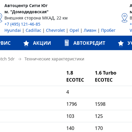
Автоцентр Сити Юг
м. "Домодедовская"
Внешняя сторона МКАД, 22 км
+7 (495) 121-46-85
+
Hyundai
|
Cadillac
|
Chevrolet
|
Opel
|
Ливэн
|
Пробег
РВИС
АКЦИИ
АВТОКРЕДИТ
У
→
Технические характеристики
atch 5dr
1.8
1.6 Turbo
ECOTEC
ECOTEC
4
1796
1598
103
125
140
170