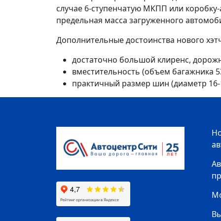
случае 6-ступенчатую МКПП или коробку-а
предельная масса загруженного автомоби
Дополнительные достоинства нового хэтчб
достаточно большой клиренс, дорожн
вместительность (объем багажника 53
практичный размер шин (диаметр 16-
Н
а
Ав
п
Мо
В