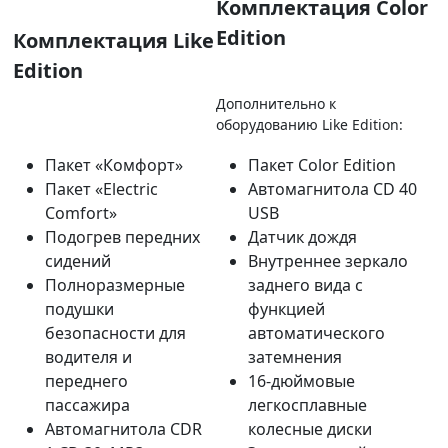
Комплектация Color
Edition
Комплектация Like
Edition
Дополнительно к
оборудованию Like Edition:
Пакет «Комфорт»
Пакет Color Edition
Пакет «Electric
Автомагнитола CD 40
Comfort»
USB
Подогрев передних
Датчик дождя
сидений
Внутреннее зеркало
Полноразмерные
заднего вида с
подушки
функцией
безопасности для
автоматического
водителя и
затемнения
переднего
16-дюймовые
пассажира
легкосплавные
Автомагнитола CDR
колесные диски