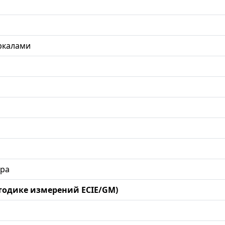
ркалами
ара
етодике измерений ECIE/GM)