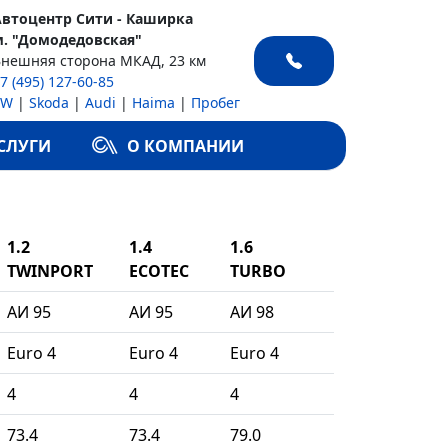
Автоцентр Сити - Каширка
м. "Домодедовская"
Внешняя сторона МКАД, 23 км
7 (495) 127-60-85
VW
|
Skoda
|
Audi
|
Haima
|
Пробег
СЛУГИ
О КОМПАНИИ
1.2
1.4
1.6
TWINPORT
ECOTEC
TURBO
АИ 95
АИ 95
АИ 98
Euro 4
Euro 4
Euro 4
4
4
4
73.4
73.4
79.0