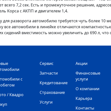
ает всего 7,2 сек. Есть и промежуточное решение, адре
ль Корса с АКПП и двигателем 1,4.
у для разворота автомобилю требуется чуть более 10 ме
ку все автомобили в линейке отличаются компактностью
их сидений вместимость можно увеличить до 690 л, что
овые
Сервис
Акции
втомобили
Запчасти
Финансовые
томобили с
услуги
Кредитование
робегом
О компании
Страхование
то / Квадро
Карьера
Услуги
ыкуп
Контакты