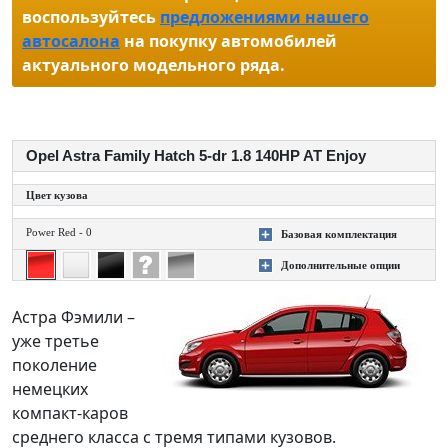
воспользуйтесь
предложениями нашего
автосалона
на покупку автомобилей
актуального модельного ряда.
Opel Astra Family Hatch 5-dr 1.8 140HP AT Enjoy
Цвет кузова
Power Red - 0
Базовая комплектация
+
Дополнительные опции
+
Астра Фэмили –
уже третье
поколение
немецких
компакт-каров
среднего класса с тремя типами кузовов.