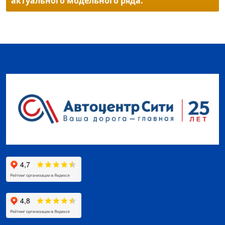
актуального модельного ряда.