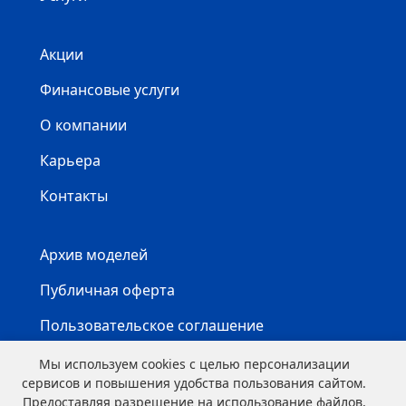
Акции
Финансовые услуги
О компании
Карьера
Контакты
Архив моделей
Публичная оферта
Пользовательское соглашение
Карта сайта
Мы используем cookies с целью персонализации
сервисов и повышения удобства пользования сайтом.
Предоставляя разрешение на использование файлов,