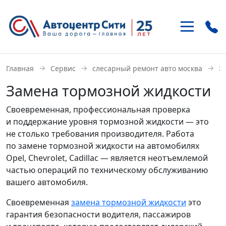
+7 (495)
937-21-41
→
→
→
з
Главная
Сервис
слесарный ремонт авто москва
м. «Улица 1905 года»
Замена тормозной жидкости
ул. Антонова-Овсеенко 15-1
Своевременная, профессиональная проверка
+7 (495)
121-46-85
и поддержание уровня тормозной жидкости — это
м. «Домодедовская»
не столько требования производителя. Работа
Внешняя сторона МКАД, 22 км
по замене тормозной жидкости на автомобилях
Opel, Chevrolet, Cadillac — является неотъемлемой
частью операций по техническому обслуживанию
вашего автомобиля.
Своевременная
замена тормозной жидкости
это
гарантия безопасности водителя, пассажиров