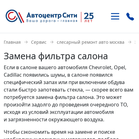
+7 (495)
937-21-41
→
→
→
з
Главная
Сервис
слесарный ремонт авто москва
м. «Улица 1905 года»
Замена фильтра салона
ул. Антонова-Овсеенко 15-1
Если в салоне вашего автомобиля Chevrolet, Opel,
+7 (495)
121-46-85
Cadillac появились шумы, в салоне появился
м. «Домодедовская»
специфический запах или при включении обдува
Внешняя сторона МКАД, 22 км
стали быстро запотевать стекла, — скорее всего вам
потребуется замена фильтра салона. Это может
произойти задолго до проведения очередного ТО,
исходя из условий эксплуатации автомобиля
и загрязненности окружающего воздуха.
Чтобы сэкономить время на замене и поиске