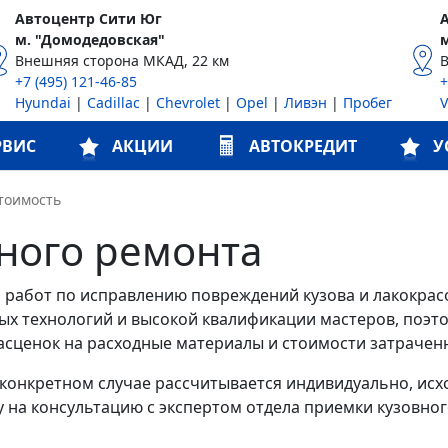
Автоцентр Сити Юг
м. "Домодедовская"
Внешняя сторона МКАД, 22 км
+7 (495) 121-46-85
+
Hyundai
|
Cadillac
|
Chevrolet
|
Opel
|
Ливэн
|
Пробег
РВИС
АКЦИИ
АВТОКРЕДИТ
У
тоимость
ного ремонта
с работ по исправлению повреждений кузова и лакокра
х технологий и высокой квалификации мастеров, поэто
из расценок на расходные материалы и стоимости затраче
м конкретном случае рассчитывается индивидуально, ис
у на консультацию с экспертом отдела приемки кузовног