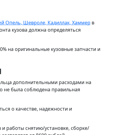
й Опель, Шевроле, Кадиллак, Хаммер
в
онта кузова должна определяться
40% на оригинальные кузовные запчасти и
я
дельца дополнительными расходами на
то не была соблюдена правильная
ься о качестве, надежности и
и работы снятию/установке, сборке/