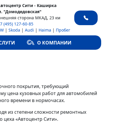
Автоцентр Сити - Каширка
м. "Домодедовская"
Внешняя сторона МКАД, 23 км
7 (495) 127-60-85
VW
|
Skoda
|
Audi
|
Haima
|
Пробег
СЛУГИ
О КОМПАНИИ
сочного покрытия, требующий
му цена кузовных работ для автомобилей
нного времени в нормочасах.
ходя из степени сложности ремонтных
о цеха «Автоцентр Сити».