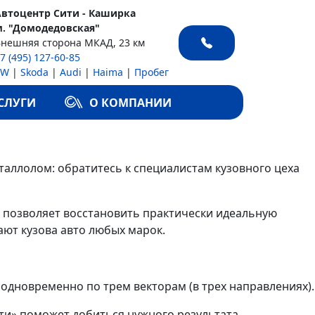
Автоцентр Сити - Каширка
м. "Домодедовская"
Внешняя сторона МКАД, 23 км
7 (495) 127-60-85
VW
|
Skoda
|
Audi
|
Haima
|
Пробег
СЛУГИ
О КОМПАНИИ
таллолом: обратитесь к специалистам кузовного цеха
позволяет восстановить практически идеальную
ют кузова авто любых марок.
 одновременно по трем векторам (в трех направлениях).
ти» поможет добиться нужного результата.