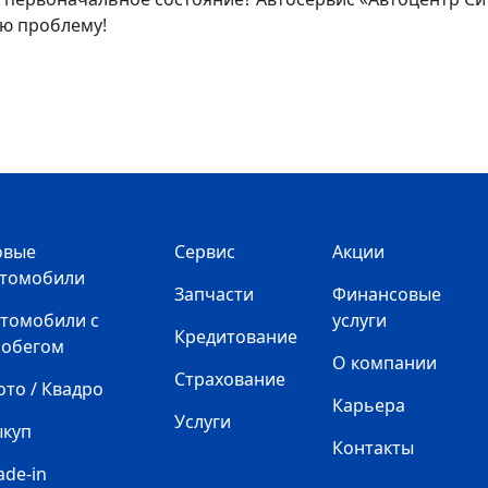
ю проблему!
овые
Сервис
Акции
втомобили
Запчасти
Финансовые
томобили с
услуги
Кредитование
робегом
О компании
Страхование
то / Квадро
Карьера
Услуги
ыкуп
Контакты
ade-in