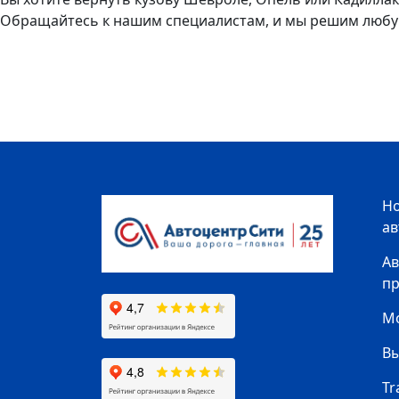
Обращайтесь к нашим специалистам, и мы решим любу
Н
а
Ав
п
Мо
В
Tr