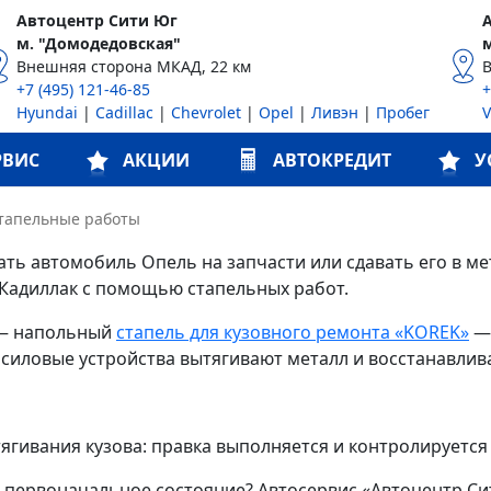
Автоцентр Сити Юг
м. "Домодедовская"
Внешняя сторона МКАД, 22 км
+7 (495) 121-46-85
+
Hyundai
|
Cadillac
|
Chevrolet
|
Opel
|
Ливэн
|
Пробег
РВИС
АКЦИИ
АВТОКРЕДИТ
У
тапельные работы
ть автомобиль Опель на запчасти или сдавать его в ме
 Кадиллак с помощью стапельных работ.
 — напольный
стапель для кузовного ремонта «KOREK»
— 
иловые устройства вытягивают металл и восстанавлива
ягивания кузова: правка выполняется и контролируется
к первоначальное состояние? Автосервис «Автоцентр Си