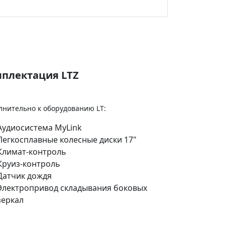
плектация LTZ
лнительно к оборудованию LT:
Аудиосистема MyLink
Легкосплавные колесные диски 17"
Климат-контроль
Круиз-контроль
Датчик дождя
Электропривод складывания боковых
зеркал