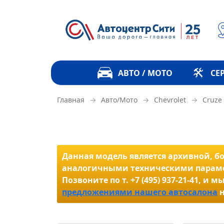
АВТО / МОТО
СЕ
→
→
→
Главная
Авто/Мото
Chevrolet
Cruze
Данная модель является архивной, бол
аналогичными техническими параме
Позвоните по т. +7 (495) 937-21-41,
предложениями нашего автосалона
н