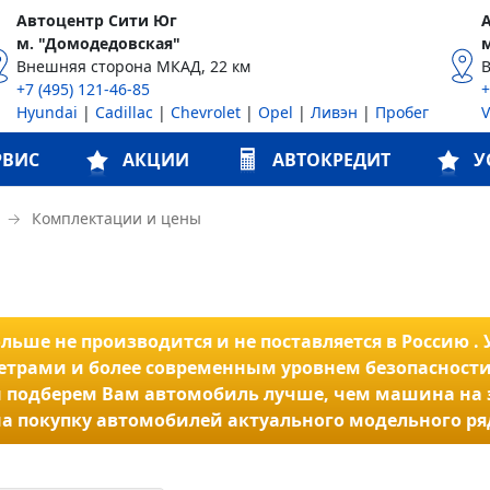
Автоцентр Сити Юг
м. "Домодедовская"
Внешняя сторона МКАД, 22 км
+7 (495) 121-46-85
+
Hyundai
|
Cadillac
|
Chevrolet
|
Opel
|
Ливэн
|
Пробег
РВИС
АКЦИИ
АВТОКРЕДИТ
У
→
Комплектации и цены
ьше не производится и не поставляется в Россию . У
трами и более современным уровнем безопасности
 и мы подберем Вам автомобиль лучше, чем машина на
а покупку автомобилей актуального модельного ря