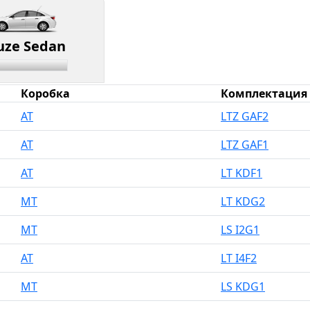
uze Sedan
Коробка
Комплектация
AT
LTZ GAF2
AT
LTZ GAF1
AT
LT KDF1
MT
LT KDG2
MT
LS I2G1
AT
LT I4F2
MT
LS KDG1