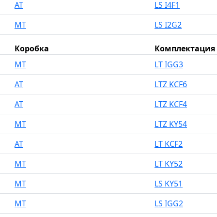
AT
LS I4F1
MT
LS I2G2
Коробка
Комплектация
MT
LT IGG3
AT
LTZ KCF6
AT
LTZ KCF4
MT
LTZ KY54
AT
LT KCF2
MT
LT KY52
MT
LS KY51
MT
LS IGG2