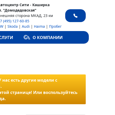
Автоцентр Сити - Каширка
м. "Домодедовская"
Внешняя сторона МКАД, 23 км
7 (495) 127-60-85
VW
|
Skoda
|
Audi
|
Haima
|
Пробег
СЛУГИ
О КОМПАНИИ
 нас есть другие модели с
.
 этой странице! Или воспользуйтесь
да.