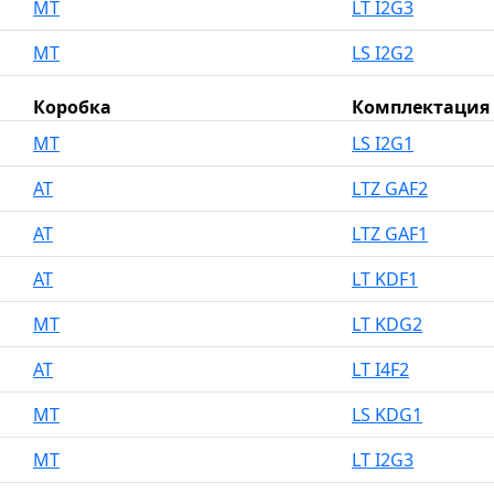
MT
LT I2G3
MT
LS I2G2
Коробка
Комплектация
MT
LS I2G1
AT
LTZ GAF2
AT
LTZ GAF1
AT
LT KDF1
MT
LT KDG2
AT
LT I4F2
MT
LS KDG1
MT
LT I2G3