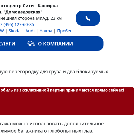
Автоцентр Сити - Каширка
м. "Домодедовская"
Внешняя сторона МКАД, 23 км
7 (495) 127-60-85
VW
|
Skoda
|
Audi
|
Haima
|
Пробег
СЛУГИ
О КОМПАНИИ
мую перегородку для груза и два блокируемых
мобиль из эксклюзивной партии принимаются прямо сейчас!
багажа можно использовать дополнительное
ржимое багажника от любопытных глаз.