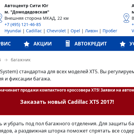
Автоцентр Сити Юг
м. "Домодедовская"
Внешняя сторона МКАД, 22 км
+7 (495) 121-46-85
+
Hyundai
|
Cadillac
|
Chevrolet
|
Opel
|
Ливэн
|
Пробег
РВИС
АКЦИИ
АВТОКРЕДИТ
У
→
багажник
6
ystem) стандартна для всех моделей XT5. Вы регулируе
я и фиксации багажа.
ачинает продажи компактного кроссовера XT5! Заявки на авто
Заказать новый Cadillac XT5 2017!
ть и убрать под пол багажного отделения. Для защиты 
лядов, а раздвижная шторка поможет спрятать все соде