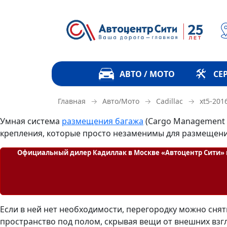
АВТО / МОТО
СЕ
→
→
→
Главная
Авто/Мото
Cadillac
xt5-201
Умная система
размещения багажа
(Cargo Management S
крепления, которые просто незаменимы для размещени
Официальный дилер Кадиллак в Москве «Автоцентр Сити» н
Если в ней нет необходимости, перегородку можно сня
пространство под полом, скрывая вещи от внешних взг