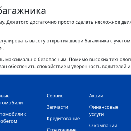
багажника
му. Для этого достаточно просто сделать несложное дв
гулировать высоту открытия двери багажника с учетом 
я.
иль максимально безопасным. Помимо высоких техноло
зван обеспечить спокойствие и уверенность водителей и
овые
Сервис
Акции
втомобили
Запчасти
Финансовые
томобили с
услуги
Кредитование
робегом
О компании
Страхование