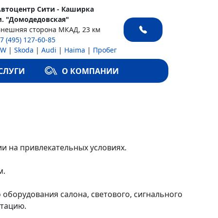
Автоцентр Сити - Каширка
м. "Домодедовская"
Внешняя сторона МКАД, 23 км
7 (495) 127-60-85
VW
|
Skoda
|
Audi
|
Haima
|
Пробег
СЛУГИ
О КОМПАНИИ
ии на привлекательных условиях.
м.
 оборудования салона, светового, сигнального
ктацию.