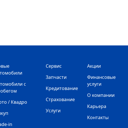
овые
Сервис
Акции
втомобили
Запчасти
Финансовые
томобили с
услуги
Кредитование
робегом
О компании
Страхование
то / Квадро
Карьера
Услуги
ыкуп
Контакты
ade-in