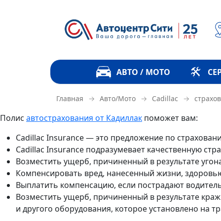
АВТО / МОТО
СЕ
→
→
→
страхо
Главная
Авто/Мото
Cadillac
Полис
автострахования от Кадиллак
поможет вам:
Cadillac Insurance — это предложение по страхован
Cadillac Insurance подразумевает качественную ст
Возместить ущерб, причиненный в результате угона
Компенсировать вред, нанесенный жизни, здоровью
Выплатить компенсацию, если пострадают водитель
Возместить ущерб, причиненный в результате кражи
и другого оборудования, которое установлено на т