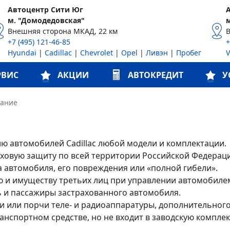
Автоцентр Сити Юг
м. "Домодедовская"
Внешняя сторона МКАД, 22 км
+7 (495) 121-46-85
+
Hyundai
|
Cadillac
|
Chevrolet
|
Opel
|
Ливэн
|
Пробег
РВИС
АКЦИИ
АВТОКРЕДИТ
У
вание
ию автомобилей Cadillac любой модели и комплектации.
раховую защиту по всей территории Российской Федерац
 автомобиля, его повреждения или «полной гибели».
 и имуществу третьих лиц при управлении автомобиле
 и пассажиры застрахованного автомобиля.
 или порчи теле- и радиоаппаратуры, дополнительного
ранспортном средстве, но не входит в заводскую компле