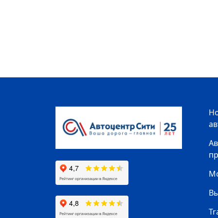
Н
а
Ав
п
Мо
В
Tr