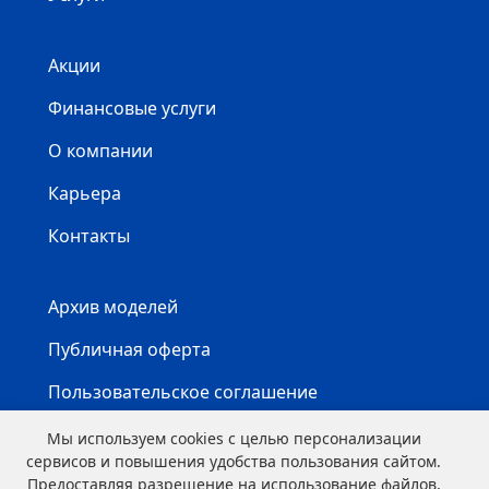
Акции
Финансовые услуги
О компании
Карьера
Контакты
Архив моделей
Публичная оферта
Пользовательское соглашение
Карта сайта
Мы используем cookies с целью персонализации
сервисов и повышения удобства пользования сайтом.
Предоставляя разрешение на использование файлов,