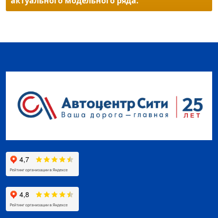
актуального модельного ряда.