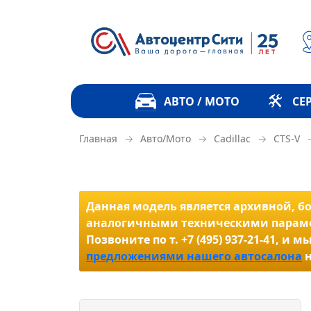
АВТО / МОТО
СЕ
→
→
→
Главная
Авто/Мото
Cadillac
CTS-V
Данная модель является архивной, бол
аналогичными техническими параме
Позвоните по т. +7 (495) 937-21-41,
предложениями нашего автосалона
н