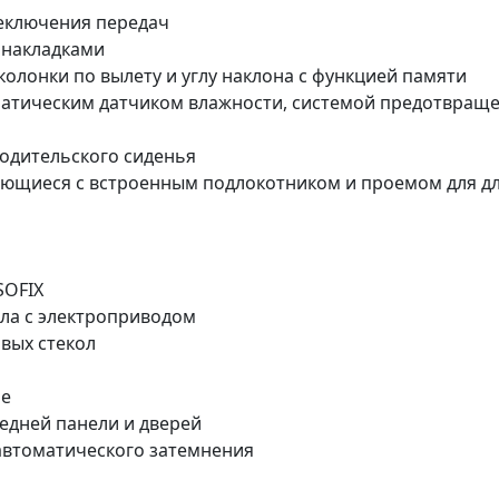
еключения передач
 накладками
олонки по вылету и углу наклона с функцией памяти
матическим датчиком влажности, системой предотвраще
водительского сиденья
ающиеся с встроенным подлокотником и проемом для д
SOFIX
ла с электроприводом
вых стекол
ие
едней панели и дверей
автоматического затемнения