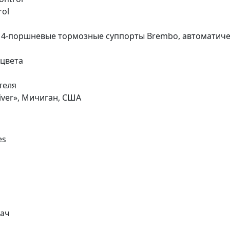
rol
е 4-поршневые тормозные суппорты Brembo, автоматиче
 цвета
теля
iver», Мичиган, США
es
дач