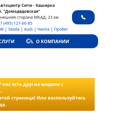
Автоцентр Сити - Каширка
м. "Домодедовская"
Внешняя сторона МКАД, 23 км
7 (495) 127-60-85
VW
|
Skoda
|
Audi
|
Haima
|
Пробег
СЛУГИ
О КОМПАНИИ
 нас есть другие модели с
.
 этой странице! Или воспользуйтесь
да.