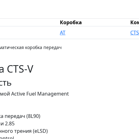
Коробка
Ко
AT
CTS
матическая коробка передач
а CTS-V
сть
емой Active Fuel Management
а передач (8L90)
и 2.85
ого трения (eLSD)
ontrol