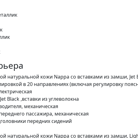
металлик
к
ллик
к
рьера
й натуральной кожи Nappa со вставками из замши, Jet 
лировкой в 20 направлениях (включая регулировку поя
электрическая
et Black ,вставки из углеволокна
водителя, механическая
переднего пассажира, механическая
дголовники передних сидений
й натуральной кожи Nappa со вставками из замши, Ligh