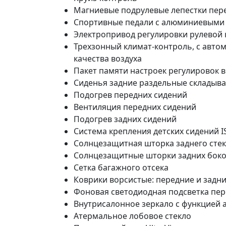
Магниевые подрулевые лепестки пер
Спортивные педали с алюминиевыми
Электропривод регулировки рулевой к
Трехзонный климат-контроль, c авто
качества воздуха
Пакет памяти настроек регулировок 
Сиденья задние раздельные складыв
Подогрев передних сидений
Вентиляция передних сидений
Подогрев задних сидений
Система крепления детских сидений I
Cолнцезащитная шторка заднего стек
Cолнцезащитные шторки задних боко
Cетка багажного отсека
Коврики ворсистые: передние и задн
Фоновая светодиодная подсветка пер
Внутрисалонное зеркало с функцией 
Атермальное лобовое стекло