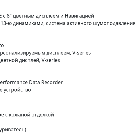
 с 8″ цветным дисплеем и Навигацией
с 13-ю динамиками, система активного шумоподавления
to
ерсонализируемым дисплеем, V-series
тной дисплей, V-series
erformance Data Recorder
е устройство
ое с кожаной отделкой
уриватель)