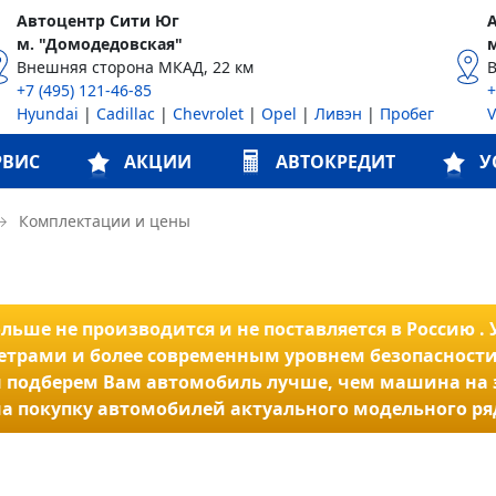
Автоцентр Сити Юг
м. "Домодедовская"
Внешняя сторона МКАД, 22 км
+7 (495) 121-46-85
+
Hyundai
|
Cadillac
|
Chevrolet
|
Opel
|
Ливэн
|
Пробег
РВИС
АКЦИИ
АВТОКРЕДИТ
У
→
Комплектации и цены
ьше не производится и не поставляется в Россию . У
трами и более современным уровнем безопасности
 и мы подберем Вам автомобиль лучше, чем машина на
а покупку автомобилей актуального модельного ря