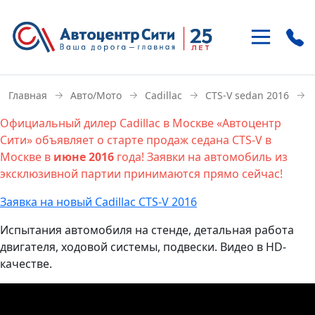
+7 (495)
937-21-41
→
→
→
→
Главная
Авто/Мото
Cadillac
CTS-V sedan 2016
м. «Улица 1905 года»
Официальный дилер Cadillac в Москве «Автоцентр
ул. Антонова-Овсеенко 15-1
Сити» объявляет о старте продаж седана CTS-V в
Москве в
июне 2016
года! Заявки на автомобиль из
+7 (495)
121-46-85
эксклюзивной партии принимаются прямо сейчас!
м. «Домодедовская»
Внешняя сторона МКАД, 22 км
Заявка на новый Cadillac CTS-V 2016
Испытания автомобиля на стенде, детальная работа
двигателя, ходовой системы, подвески. Видео в HD-
качестве.